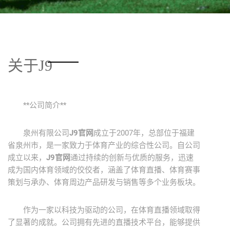
关于J9
**公司简介**
泉州有限公司
J9官网
成立于2007年，总部位于福建
省泉州市，是一家致力于体育产业的综合性公司。自公司
成立以来，
J9官网
通过持续的创新与优质的服务，迅速
成为国内体育领域的佼佼者，涵盖了体育直播、体育赛事
策划与承办、体育周边产品研发与销售等多个业务板块。
作为一家以科技为驱动的公司，在体育直播领域取得
了显著的成就。公司拥有先进的直播技术平台，能够提供