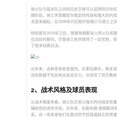
骑士队与猛龙队之间的历史交锋可以追溯到20世
期阶段，骑士凭借着较为稳定的阵容和强大的内线
龙逐渐崛起，在2000年代后期开始缩小与骑士之
特别是在2010年之后，随着詹姆斯加入热火队
在这段时期内，尽管骑士依然保持了一定优势，但
了很多经典对决。
近年来，这种竞争愈发激烈。在季后赛中，两支球
这些数据不仅反映出各自实力，也体现了双方教练
2、战术风格及球员表现
从战术角度来看，骑士队历来以强大的内线进攻著
辅助性的进攻手段。近年来，在勒布朗·詹姆斯领
系。这一体系使他们在面对防守较弱或缺乏轮转速