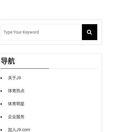
导航
关于J9
体育热点
体育明星
企业服务
加入J9.com