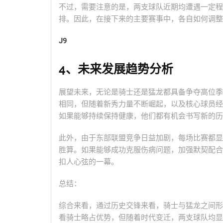
不过，需要注意的是，两支球队近期均遭遇一定程
排。因此，在接下来的主要赛事中，各自如何调整
J9
4、未来发展趋势分析
展望未来，无论是骑士还是猛龙都具备争夺高位季
相同，但随着新秀力量不断崛起，以及核心球员经
如果能够持续保持健康，他们都有机会书写新的历
此外，由于东部联盟竞争日益加剧，每场比赛都显
胜算。如果能够成功克服伤病问题，加强默契配合
扣人心弦的一幕。
总结：
综合来看，通过历史交锋来看，骑士与猛龙之间形
看骑士略占优势，但随着时代变迁，两支球队均显