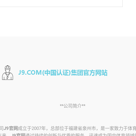
**公司简介**
司
J9官网
成立于2007年，总部位于福建省泉州市，是一家致力于体
以来，
J9官网
通过持续的创新与优质的服务，迅速成为国内体育领域