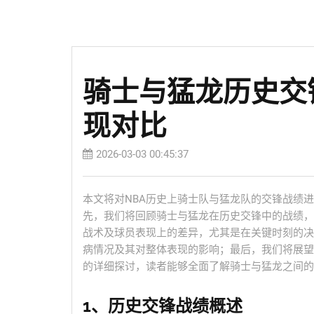
骑士与猛龙历史交
现对比
2026-03-03 00:45:37
本文将对NBA历史上骑士队与猛龙队的交锋战绩
先，我们将回顾骑士与猛龙在历史交锋中的战绩，
战术及球员表现上的差异，尤其是在关键时刻的决
病情况及其对整体表现的影响；最后，我们将展望
的详细探讨，读者能够全面了解骑士与猛龙之间的
1、历史交锋战绩概述