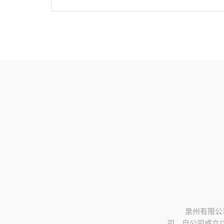
泉州有限公
司。自公司成立