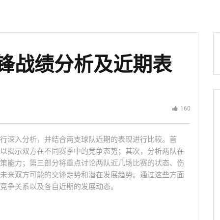
锋战绩分析及近期表
160
进行深入分析，并结合两支球队近期的表现进行比较。首
以揭示双方在不同赛季中的竞争态势；其次，分析两队在
策能力；第三部分将重点讨论两队近几场比赛的状态、伤
未来双方可能的交锋走势和潜在发展趋势。通过这些方面
竞争关系以及各自近期的发展动态。